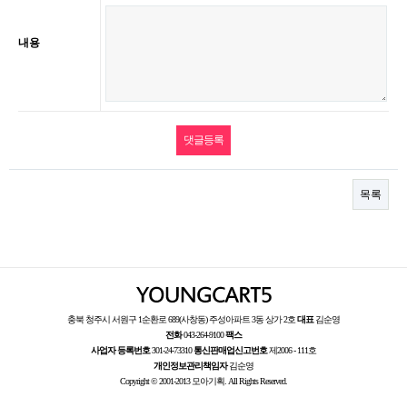
내용
목록
충북 청주시 서원구 1순환로 689(사창동) 주성아파트 3동 상가 2호
대표
김순영
전화
043-264-9100
팩스
사업자 등록번호
301-24-73310
통신판매업신고번호
제2006 - 111호
개인정보관리책임자
김순영
Copyright © 2001-2013 모아기획. All Rights Reserved.