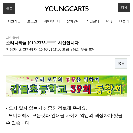
검색
분류
회원가입
로그인
마이페이지
장바구니
개인결제
FAQ
1:1문의
시안확인
소리나라님 [010-2375-****] 시안입니다.
작성자
최고관리자
15-06-21 18:50
조회
346회
댓글
0건
목록
본문
- 오자 탈자 없는지 신중히 검토해 주세요.
- 모니터에서 보는것과 인쇄물 사이에 약간의 색상차가 있을
수 있습니다.